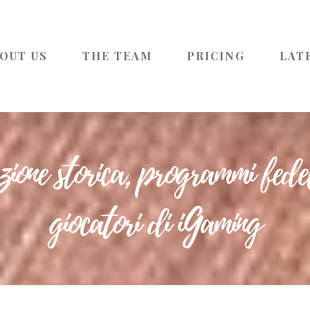
OUT US
THE TEAM
PRICING
LAT
one storica, programmi fedel
giocatori di iGaming