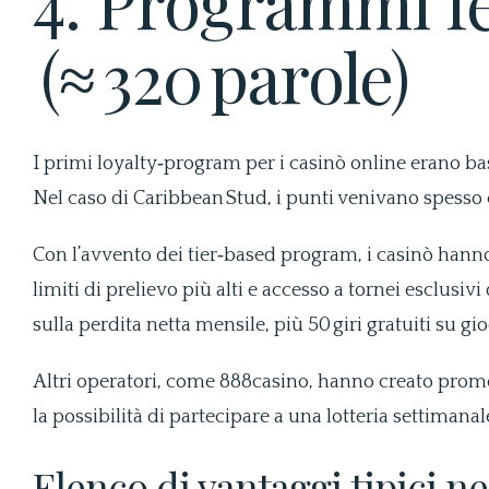
4. Programmi fe
(≈ 320 parole)
I primi loyalty‑program per i casinò online erano ba
Nel caso di Caribbean Stud, i punti venivano spesso 
Con l’avvento dei tier‑based program, i casinò hanno i
limiti di prelievo più alti e accesso a tornei esclus
sulla perdita netta mensile, più 50 giri gratuiti su gi
Altri operatori, come 888casino, hanno creato promo
la possibilità di partecipare a una lotteria settimana
Elenco di vantaggi tipici 