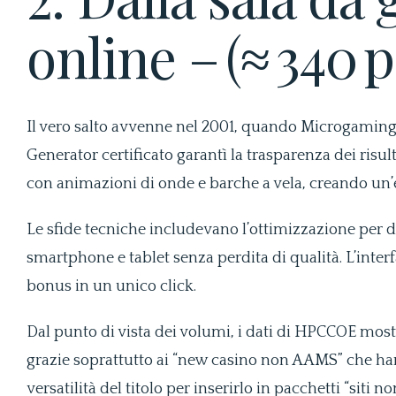
online – (≈ 340 p
Il vero salto avvenne nel 2001, quando Microgaming
Generator certificato garantì la trasparenza dei risu
con animazioni di onde e barche a vela, creando un
Le sfide tecniche includevano l’ottimizzazione per d
smartphone e tablet senza perdita di qualità. L’inte
bonus in un unico click.
Dal punto di vista dei volumi, i dati di HPCCOE mostr
grazie soprattutto ai “new casino non AAMS” che hann
versatilità del titolo per inserirlo in pacchetti “siti