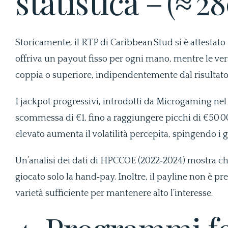
statistica – (≈ 2
Storicamente, il RTP di Caribbean Stud si è attestato 
offriva un payout fisso per ogni mano, mentre le ve
coppia o superiore, indipendentemente dal risultato 
I jackpot progressivi, introdotti da Microgaming ne
scommessa di €1, fino a raggiungere picchi di €50 000.
elevato aumenta il volatilità percepita, spingendo 
Un’analisi dei dati di HPCCOE (2022‑2024) mostra che
giocato solo la hand‑pay. Inoltre, il payline non è p
varietà sufficiente per mantenere alto l’interesse.