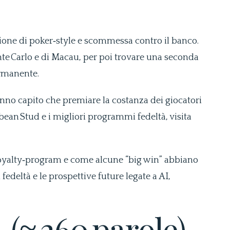
ione di poker‑style e scommessa contro il banco.
onte Carlo e di Macau, per poi trovare una seconda
ermanente.
hanno capito che premiare la costanza dei giocatori
bean Stud e i migliori programmi fedeltà, visita
i loyalty‑program e come alcune “big win” abbiano
deltà e le prospettive future legate a AI,
 (≈ 260 parole)