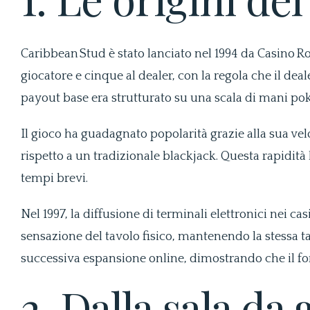
Caribbean Stud è stato lanciato nel 1994 da Casino R
giocatore e cinque al dealer, con la regola che il dea
payout base era strutturato su una scala di mani poker
Il gioco ha guadagnato popolarità grazie alla sua v
rispetto a un tradizionale blackjack. Questa rapidità
tempi brevi.
Nel 1997, la diffusione di terminali elettronici nei ca
sensazione del tavolo fisico, mantenendo la stessa ta
successiva espansione online, dimostrando che il form
2. Dalla sala da