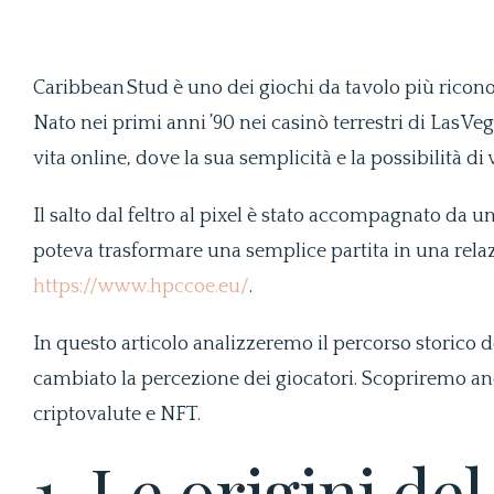
Caribbean Stud è uno dei giochi da tavolo più ricon
Nato nei primi anni ’90 nei casinò terrestri di Las V
vita online, dove la sua semplicità e la possibilità 
Il salto dal feltro al pixel è stato accompagnato da 
poteva trasformare una semplice partita in una relaz
https://www.hpccoe.eu/
.
In questo articolo analizzeremo il percorso storico 
cambiato la percezione dei giocatori. Scopriremo anc
criptovalute e NFT.
1. Le origini de