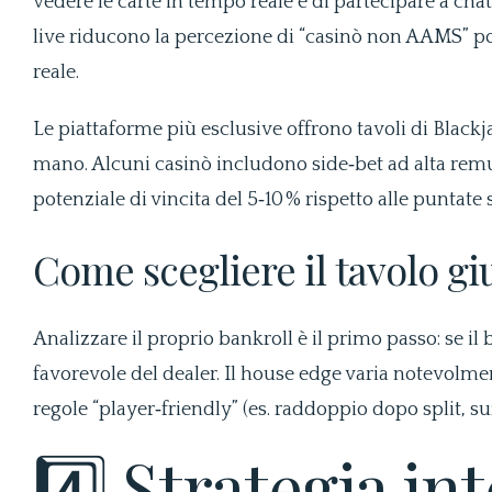
vedere le carte in tempo reale e di partecipare a cha
live riducono la percezione di “casinò non AAMS” po
reale.
Le piattaforme più esclusive offrono tavoli di Blackj
mano. Alcuni casinò includono side‑bet ad alta remun
potenziale di vincita del 5‑10 % rispetto alle puntate
Come scegliere il tavolo gi
Analizzare il proprio bankroll è il primo passo: se il b
favorevole del dealer. Il house edge varia notevolment
regole “player‑friendly” (es. raddoppio dopo split, su
4️⃣ Strategia in