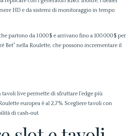
 replicare con i generatori RNG. Inoltre, i dealer
camere HD e da sistemi di monitoraggio in tempo
he partono da 1 000 $ e arrivano fino a 100 000 $ per
ré Bet” nella Roulette, che possono incrementare il
a tavoli live permette di sfruttare l’edge più
Roulette europea è al 2,7 %. Scegliere tavoli con
lità di cash‑out.
 slot e tavoli