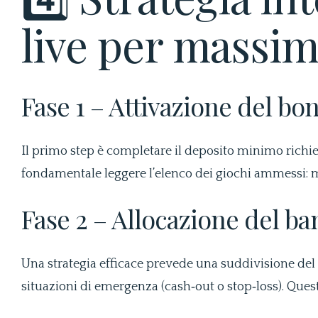
live per massim
Fase 1 – Attivazione del bo
Il primo step è completare il deposito minimo richiest
fondamentale leggere l’elenco dei giochi ammessi: m
Fase 2 – Allocazione del ba
Una strategia efficace prevede una suddivisione del cap
situazioni di emergenza (cash‑out o stop‑loss). Questa