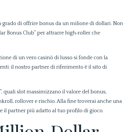
in grado di offrire bonus da un milione di dollari. Non
ar Bonus Club” per attrarre high‑roller che
azione di un vero casinò di lusso si fonde con la
: il nostro partner di riferimento è il sito di
 quali slot massimizzano il valore del bonus,
kroll, rollover e rischio. Alla fine troverai anche una
 il partner più adatto al tuo profilo di gioco.
illion‑Dollar