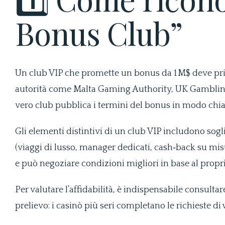
Bonus Club”
Un club VIP che promette un bonus da 1 M$ deve prim
autorità come Malta Gaming Authority, UK Gambling C
vero club pubblica i termini del bonus in modo chia
Gli elementi distintivi di un club VIP includono sogl
(viaggi di lusso, manager dedicati, cash‑back su mis
e può negoziare condizioni migliori in base al propr
Per valutare l’affidabilità, è indispensabile consultar
prelievo: i casinò più seri completano le richieste d