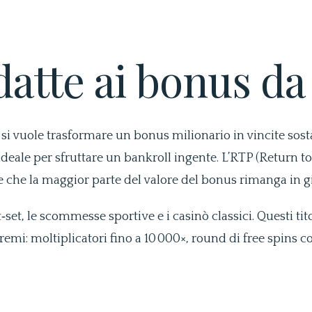
adatte ai bonus da
si vuole trasformare un bonus milionario in vincite sostanz
deale per sfruttare un bankroll ingente. L’RTP (Return 
e che la maggior parte del valore del bonus rimanga in g
jet‑set, le scommesse sportive e i casinò classici. Questi t
remi: moltiplicatori fino a 10 000×, round di free spins c