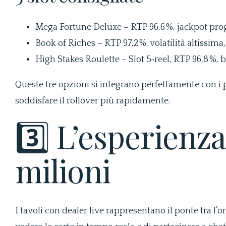
Mega Fortune Deluxe – RTP 96,6 %, jackpot prog
Book of Riches – RTP 97,2 %, volatilità altissima
High Stakes Roulette – Slot 5‑reel, RTP 96,8 %, b
Queste tre opzioni si integrano perfettamente con i
soddisfare il rollover più rapidamente.
3️⃣ L’esperienza
milioni
I tavoli con dealer live rappresentano il ponte tra l’o