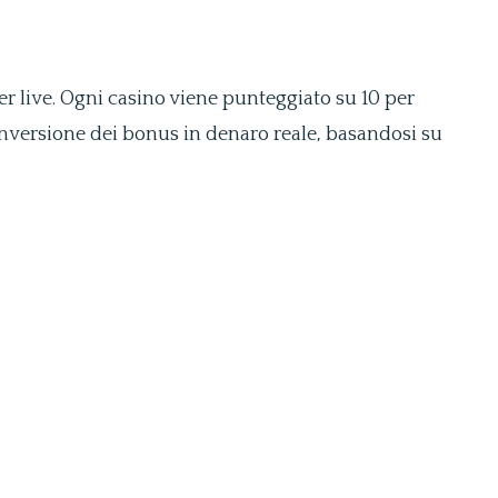
aler live. Ogni casino viene punteggiato su 10 per
onversione dei bonus in denaro reale, basandosi su