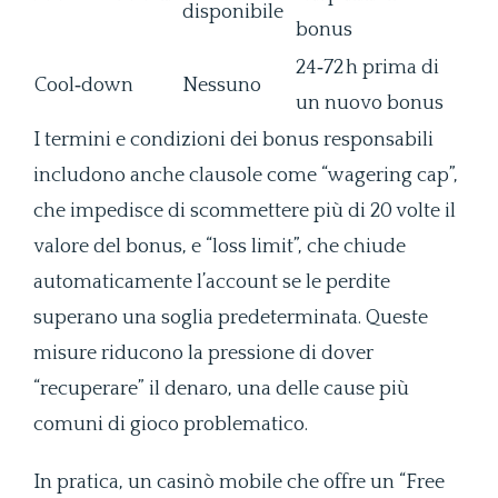
disponibile
bonus
24‑72 h prima di
Cool‑down
Nessuno
un nuovo bonus
I termini e condizioni dei bonus responsabili
includono anche clausole come “wagering cap”,
che impedisce di scommettere più di 20 volte il
valore del bonus, e “loss limit”, che chiude
automaticamente l’account se le perdite
superano una soglia predeterminata. Queste
misure riducono la pressione di dover
“recuperare” il denaro, una delle cause più
comuni di gioco problematico.
In pratica, un casinò mobile che offre un “Free