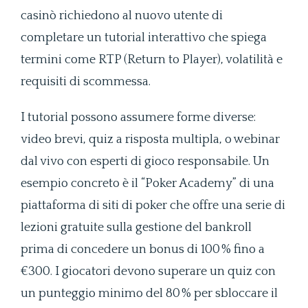
casinò richiedono al nuovo utente di
completare un tutorial interattivo che spiega
termini come RTP (Return to Player), volatilità e
requisiti di scommessa.
I tutorial possono assumere forme diverse:
video brevi, quiz a risposta multipla, o webinar
dal vivo con esperti di gioco responsabile. Un
esempio concreto è il “Poker Academy” di una
piattaforma di siti di poker che offre una serie di
lezioni gratuite sulla gestione del bankroll
prima di concedere un bonus di 100 % fino a
€300. I giocatori devono superare un quiz con
un punteggio minimo del 80 % per sbloccare il