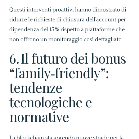
Questi interventi proattivi hanno dimostrato di
ridurre le richieste di chiusura dell’account per
dipendenza del 15 % rispetto a piattaforme che
non offrono un monitoraggio così dettagliato.
6. Il futuro dei bonus
“family‑friendly”:
tendenze
tecnologiche e
normative
La blockchain sta aprendo nuove strade per la