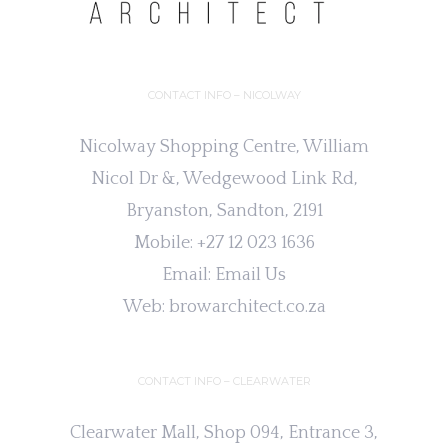
CONTACT INFO – NICOLWAY
Nicolway Shopping Centre, William
Nicol Dr &, Wedgewood Link Rd,
Bryanston, Sandton, 2191
Mobile:
+27 12 023 1636
Email:
Email Us
Web:
browarchitect.co.za
CONTACT INFO – CLEARWATER
Clearwater Mall, Shop 094, Entrance 3,