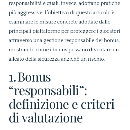
responsabilità e quali, invece, adottano pratiche
più aggressive. L’obiettivo di questo articolo è
esaminare le misure concrete adottate dalle
principali piattaforme per proteggere i giocatori
attraverso una gestione responsabile dei bonus,
mostrando come i bonus possano diventare un
alleato della sicurezza anziché un rischio.
1. Bonus
“responsabili”:
definizione e criteri
di valutazione