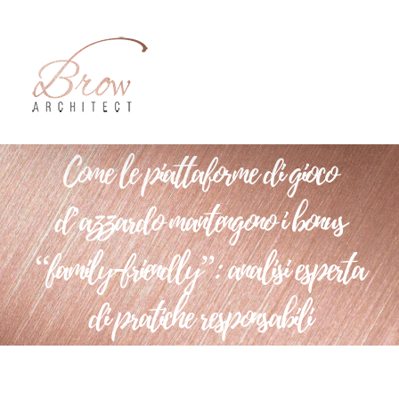
Skip
to
content
Come le piattaforme di gioco
d’azzardo mantengono i bonus
“family‑friendly”: analisi esperta
di pratiche responsabili