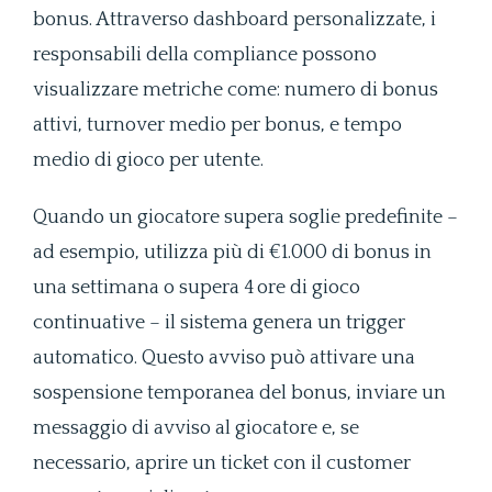
bonus. Attraverso dashboard personalizzate, i
responsabili della compliance possono
visualizzare metriche come: numero di bonus
attivi, turnover medio per bonus, e tempo
medio di gioco per utente.
Quando un giocatore supera soglie predefinite –
ad esempio, utilizza più di €1.000 di bonus in
una settimana o supera 4 ore di gioco
continuative – il sistema genera un trigger
automatico. Questo avviso può attivare una
sospensione temporanea del bonus, inviare un
messaggio di avviso al giocatore e, se
necessario, aprire un ticket con il customer