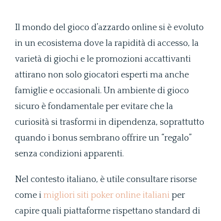
Il mondo del gioco d’azzardo online si è evoluto
in un ecosistema dove la rapidità di accesso, la
varietà di giochi e le promozioni accattivanti
attirano non solo giocatori esperti ma anche
famiglie e occasionali. Un ambiente di gioco
sicuro è fondamentale per evitare che la
curiosità si trasformi in dipendenza, soprattutto
quando i bonus sembrano offrire un “regalo”
senza condizioni apparenti.
Nel contesto italiano, è utile consultare risorse
come i
migliori siti poker online italiani
per
capire quali piattaforme rispettano standard di