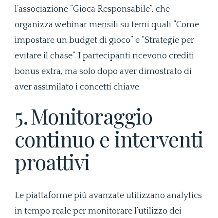
l’associazione “Gioca Responsabile”, che
organizza webinar mensili su temi quali “Come
impostare un budget di gioco” e “Strategie per
evitare il chase”. I partecipanti ricevono crediti
bonus extra, ma solo dopo aver dimostrato di
aver assimilato i concetti chiave.
5. Monitoraggio
continuo e interventi
proattivi
Le piattaforme più avanzate utilizzano analytics
in tempo reale per monitorare l’utilizzo dei