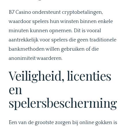
B7 Casino ondersteunt cryptobetalingen,
waardoor spelers hun winsten binnen enkele
minuten kunnen opnemen. Dit is vooral
aantrekkelijk voor spelers die geen traditionele
bankmethoden willen gebruiken of die
anonimiteit waarderen.
Veiligheid, licenties
en
spelersbescherming
Een van de grootste zorgen bij online gokken is