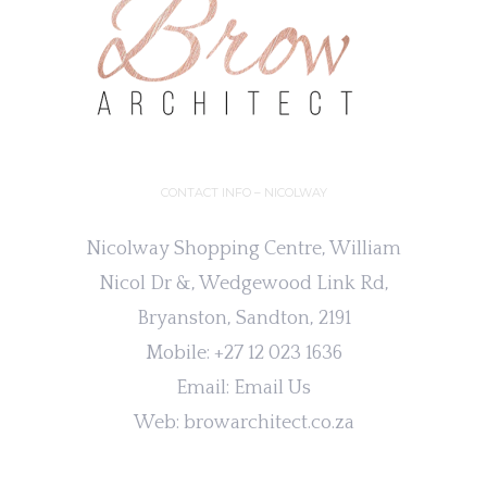
CONTACT INFO – NICOLWAY
Nicolway Shopping Centre, William
Nicol Dr &, Wedgewood Link Rd,
Bryanston, Sandton, 2191
Mobile:
+27 12 023 1636
Email:
Email Us
Web:
browarchitect.co.za