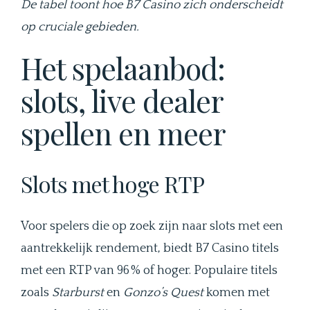
De tabel toont hoe B7 Casino zich onderscheidt
op cruciale gebieden.
Het spelaanbod:
slots, live dealer
spellen en meer
Slots met hoge RTP
Voor spelers die op zoek zijn naar slots met een
aantrekkelijk rendement, biedt B7 Casino titels
met een RTP van 96 % of hoger. Populaire titels
zoals
Starburst
en
Gonzo’s Quest
komen met