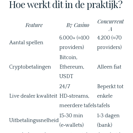
Hoe werkt dit in de praktijk?
Concurrent
Feature
B7 Casino
A
6.000+ (≈100
4.200 (≈70
Aantal spellen
providers)
providers)
Bitcoin,
Cryptobetalingen
Ethereum,
Alleen fiat
USDT
24/7
Beperkt tot
Live dealer kwaliteit
HD‑streams,
enkele
meerdere tafels
tafels
15‑30 min
1‑3 dagen
Uitbetalingssnelheid
(e‑wallets)
(bank)