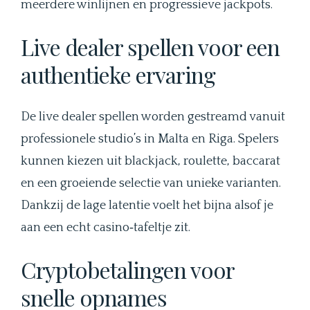
meerdere winlijnen en progressieve jackpots.
Live dealer spellen voor een
authentieke ervaring
De live dealer spellen worden gestreamd vanuit
professionele studio’s in Malta en Riga. Spelers
kunnen kiezen uit blackjack, roulette, baccarat
en een groeiende selectie van unieke varianten.
Dankzij de lage latentie voelt het bijna alsof je
aan een echt casino‑tafeltje zit.
Cryptobetalingen voor
snelle opnames