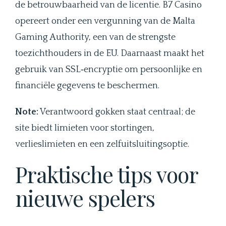
de betrouwbaarheid van de licentie. B7 Casino
opereert onder een vergunning van de Malta
Gaming Authority, een van de strengste
toezichthouders in de EU. Daarnaast maakt het
gebruik van SSL‑encryptie om persoonlijke en
financiële gegevens te beschermen.
Note:
Verantwoord gokken staat centraal; de
site biedt limieten voor stortingen,
verlieslimieten en een zelfuitsluitingsoptie.
Praktische tips voor
nieuwe spelers