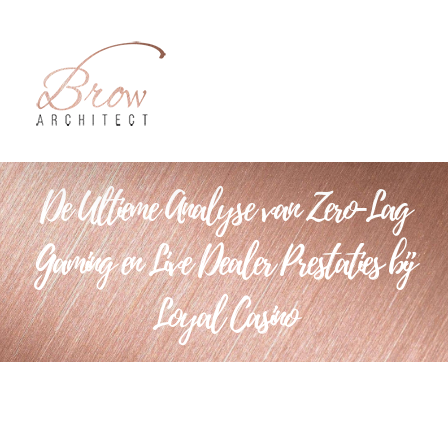
Skip
to
content
De Ultieme Analyse van Zero‑Lag
Gaming en Live Dealer Prestaties bij
Loyal Casino