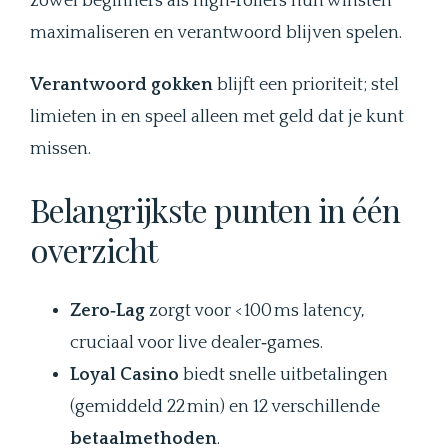
zowel beginners als high‑rollers hun winsten
maximaliseren en verantwoord blijven spelen.
Verantwoord gokken
blijft een prioriteit; stel
limieten in en speel alleen met geld dat je kunt
missen.
Belangrijkste punten in één
overzicht
Zero‑Lag
zorgt voor < 100 ms latency,
cruciaal voor live dealer‑games.
Loyal Casino
biedt snelle uitbetalingen
(gemiddeld 22 min) en 12 verschillende
betaalmethoden
.