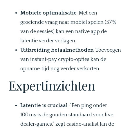
Mobiele optimalisatie
: Met een
groeiende vraag naar mobiel spelen (57 %
van de sessies) kan een native app de
latentie verder verlagen.
Uitbreiding betaalmethoden
: Toevoegen
van instant‑pay crypto‑opties kan de
opname‑tijd nog verder verkorten.
Expertinzichten
Latentie is cruciaal
: “Een ping onder
100 ms is de gouden standaard voor live
dealer‑games,” zegt casino‑analist Jan de