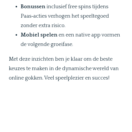
Bonussen
inclusief free spins tijdens
Paas‑acties verhogen het speeltegoed
zonder extra risico.
Mobiel spelen
en een native app vormen
de volgende groeifase.
Met deze inzichten ben je klaar om de beste
keuzes te maken in de dynamische wereld van
online gokken. Veel speelplezier en succes!