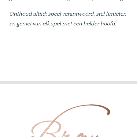
Onthoud altijd: speel verantwoord, stel limieten
en geniet van elk spel met een helder hoofd.