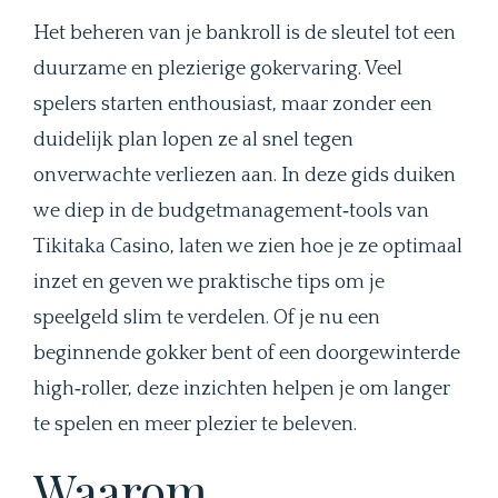
Het beheren van je bankroll is de sleutel tot een
duurzame en plezierige gokervaring. Veel
spelers starten enthousiast, maar zonder een
duidelijk plan lopen ze al snel tegen
onverwachte verliezen aan. In deze gids duiken
we diep in de budgetmanagement‑tools van
Tikitaka Casino, laten we zien hoe je ze optimaal
inzet en geven we praktische tips om je
speelgeld slim te verdelen. Of je nu een
beginnende gokker bent of een doorgewinterde
high‑roller, deze inzichten helpen je om langer
te spelen en meer plezier te beleven.
Waarom