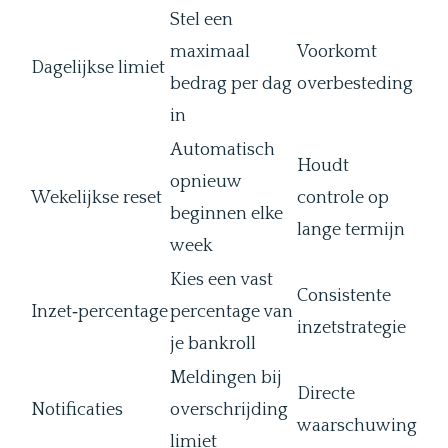
Stel een
maximaal
Voorkomt
Dagelijkse limiet
bedrag per dag
overbesteding
in
Automatisch
Houdt
opnieuw
Wekelijkse reset
controle op
beginnen elke
lange termijn
week
Kies een vast
Consistente
Inzet‑percentage
percentage van
inzetstrategie
je bankroll
Meldingen bij
Directe
Notificaties
overschrijding
waarschuwing
limiet