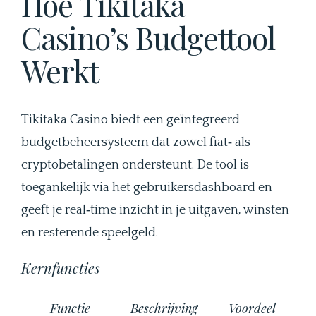
Hoe Tikitaka
Casino’s Budgettool
Werkt
Tikitaka Casino biedt een geïntegreerd
budgetbeheersysteem dat zowel fiat‑ als
cryptobetalingen ondersteunt. De tool is
toegankelijk via het gebruikersdashboard en
geeft je real‑time inzicht in je uitgaven, winsten
en resterende speelgeld.
Kernfuncties
Functie
Beschrijving
Voordeel