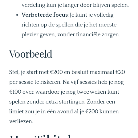
verdeling kun je langer door blijven spelen.
Verbeterde focus
: Je kunt je volledig
richten op de spellen die je het meeste
plezier geven, zonder financiële zorgen.
Voorbeeld
Stel, je start met €200 en besluit maximaal €20
per sessie te riskeren. Na vijf sessies heb je nog
€100 over, waardoor je nog twee weken kunt
spelen zonder extra stortingen. Zonder een
limiet zou je in één avond al je €200 kunnen
verliezen.