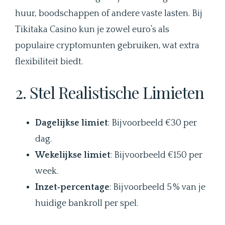
huur, boodschappen of andere vaste lasten. Bij
Tikitaka Casino kun je zowel euro’s als
populaire cryptomunten gebruiken, wat extra
flexibiliteit biedt.
2. Stel Realistische Limieten
Dagelijkse limiet
: Bijvoorbeeld €30 per
dag.
Wekelijkse limiet
: Bijvoorbeeld €150 per
week.
Inzet‑percentage
: Bijvoorbeeld 5 % van je
huidige bankroll per spel.