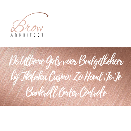
Skip
to
content
De Ultieme Gids voor Budgetbeheer
bij Tikitaka Casino: Zo Houd Je Je
Bankroll Onder Controle