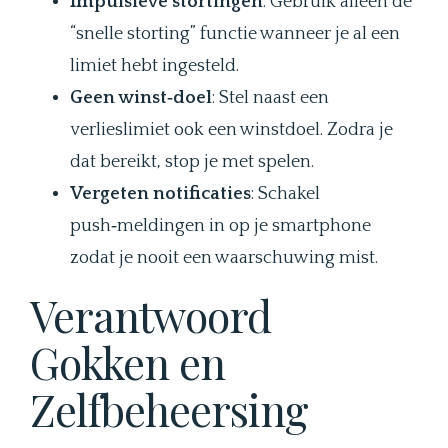
Impulsieve stortingen
: Gebruik alleen de
“snelle storting” functie wanneer je al een
limiet hebt ingesteld.
Geen winst‑doel
: Stel naast een
verlieslimiet ook een winstdoel. Zodra je
dat bereikt, stop je met spelen.
Vergeten notificaties
: Schakel
push‑meldingen in op je smartphone
zodat je nooit een waarschuwing mist.
Verantwoord
Gokken en
Zelfbeheersing