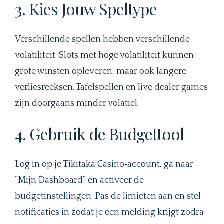
3. Kies Jouw Speltype
Verschillende spellen hebben verschillende
volatiliteit. Slots met hoge volatiliteit kunnen
grote winsten opleveren, maar ook langere
verliesreeksen. Tafelspellen en live dealer games
zijn doorgaans minder volatiel.
4. Gebruik de Budgettool
Log in op je Tikitaka Casino‑account, ga naar
“Mijn Dashboard” en activeer de
budgetinstellingen. Pas de limieten aan en stel
notificaties in zodat je een melding krijgt zodra