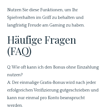
Nutzen Sie diese Funktionen, um Ihr
Spielverhalten im Griff zu behalten und
langfristig Freude am Gaming zu haben.
Häufige Fragen
(FAQ)
Q: Wie oft kann ich den Bonus ohne Einzahlung
nutzen?
A: Der einmalige Gratis‑Bonus wird nach jeder
erfolgreichen Verifizierung gutgeschrieben und
kann nur einmal pro Konto beansprucht
werden.