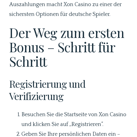
Auszahlungen macht Xon Casino zu einer der
sichersten Optionen für deutsche Spieler.
Der Weg zum ersten
Bonus – Schritt für
Schritt
Registrierung und
Verifizierung
Besuchen Sie die Startseite von Xon Casino
und klicken Sie auf „Registrieren“.
Geben Sie Ihre persönlichen Daten ein –