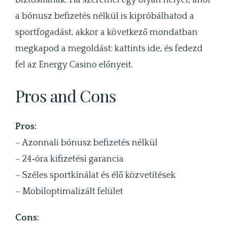
biztosítanak. Ha szeretnél egy olyan helyet, ahol
a bónusz befizetés nélkül is kipróbálhatod a
sportfogadást, akkor a következő mondatban
megkapod a megoldást: kattints ide, és fedezd
fel az Energy Casino előnyeit.
Pros and Cons
Pros:
– Azonnali bónusz befizetés nélkül
– 24‑óra kifizetési garancia
– Széles sportkínálat és élő közvetítések
– Mobiloptimalizált felület
Cons: