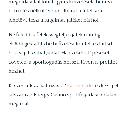
megoldásokat kínál: gyors kifizetések, bónusz
befizetés nélkül és mobilbarát felület, ami
lehetővé teszi a rugalmas játékot bárhol.
Ne feledd, a felelősségteljes játék mindig
elsődleges: állíts be befizetési limitet, és tartsd
be a saját szabályaidat. Ha ezeket a lépéseket
követed, a sportfogadás hosszú távon is profitot
hozhat.
Készen állsz a változásra?
kattints ide
, és kezdj el
játszani az Energy Casino sportfogadási oldalán
még ma!