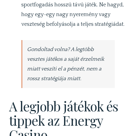
sportfogadás hosszú távú játék. Ne hagyd,
hogy egy-egy nagy nyeremény vagy
veszteség befolyásolja a teljes stratégiádat.
Gondoltad volna? A legtöbb
vesztes játékos a saját érzelmeik
miatt veszíti el a pénzét, nem a
rossz stratégiája miatt.
A legjobb játékok és
tippek az Energy
Casino