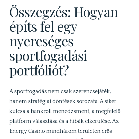
Összegzés: Hogyan
építs fel egy
nyereséges
sportfogadási
portfóliót?
A sportfogadás nem csak szerencsejáték,
hanem stratégiai döntések sorozata. A siker
kulcsa a bankroll menedzsment, a megfelelő
platform választása és a hibák elkerülése. Az
Energy Casino mindhárom területen erős