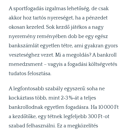
A sportfogadás izgalmas lehetőség, de csak
akkor hoz tartós nyereséget, ha a pénzedet
okosan kezeled. Sok kezdő játékos a nagy
nyeremény reményében dob be egy egész
bankszámlát egyetlen tétre, ami gyakran gyors
veszteséghez vezet. Mi a megoldás? A bankroll
menedzsment – vagyis a fogadási költségvetés
tudatos felosztása.
A legfontosabb szabály egyszerű: soha ne
kockáztass több, mint 2‑3 %‑át a teljes
bankrollodnak egyetlen fogadásra. Ha 10 000 Ft
a kezdőtőke, egy tétnek legfeljebb 300 Ft-ot
szabad felhasználni. Ez a megközelítés