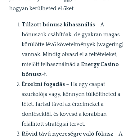
hogyan kerülheted el őket:
Túlzott bónusz kihasználás
– A
bónuszok csábítóak, de gyakran magas
körülötte lévő követelmények (wagering)
vannak. Mindig olvasd el a feltételeket,
mielőtt felhasználnád a
Energy Casino
bónusz
-t.
Érzelmi fogadás
– Ha egy csapat
szurkolója vagy, könnyen túlköltheted a
tétet. Tartsd távol az érzelmeket a
döntésektől, és kövesd a korábban
felállított stratégiai tervet.
Rövid távú nyereségre való fókusz
– A