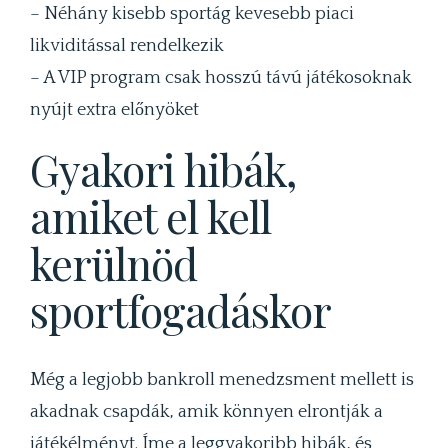
– Néhány kisebb sportág kevesebb piaci
likviditással rendelkezik
– A VIP program csak hosszú távú játékosoknak
nyújt extra előnyöket
Gyakori hibák,
amiket el kell
kerülnöd
sportfogadáskor
Még a legjobb bankroll menedzsment mellett is
akadnak csapdák, amik könnyen elrontják a
játékélményt. Íme a leggyakoribb hibák, és