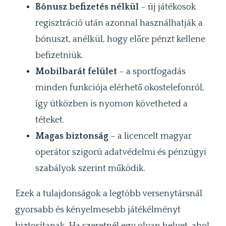
Bónusz befizetés nélkül
– új játékosok
regisztráció után azonnal használhatják a
bónuszt, anélkül, hogy előre pénzt kellene
befizetniük.
Mobilbarát felület
– a sportfogadás
minden funkciója elérhető okostelefonról,
így útközben is nyomon követheted a
téteket.
Magas biztonság
– a licencelt magyar
operátor szigorú adatvédelmi és pénzügyi
szabályok szerint működik.
Ezek a tulajdonságok a legtöbb versenytársnál
gyorsabb és kényelmesebb játékélményt