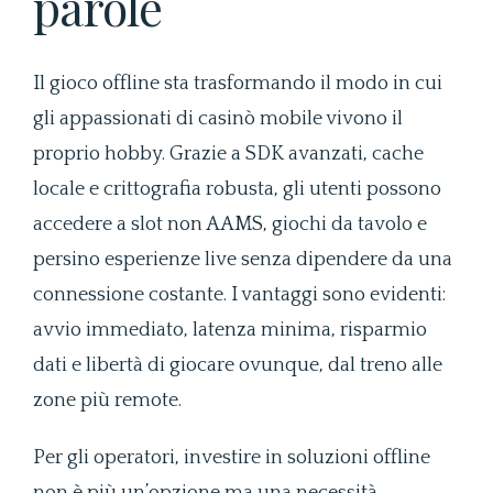
parole
Il gioco offline sta trasformando il modo in cui
gli appassionati di casinò mobile vivono il
proprio hobby. Grazie a SDK avanzati, cache
locale e crittografia robusta, gli utenti possono
accedere a slot non AAMS, giochi da tavolo e
persino esperienze live senza dipendere da una
connessione costante. I vantaggi sono evidenti:
avvio immediato, latenza minima, risparmio
dati e libertà di giocare ovunque, dal treno alle
zone più remote.
Per gli operatori, investire in soluzioni offline