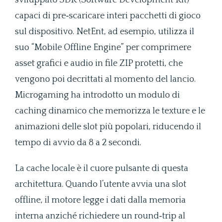
sviluppato SDK (Software Development Kit)
capaci di pre‑scaricare interi pacchetti di gioco
sul dispositivo. NetEnt, ad esempio, utilizza il
suo “Mobile Offline Engine” per comprimere
asset grafici e audio in file ZIP protetti, che
vengono poi decrittati al momento del lancio.
Microgaming ha introdotto un modulo di
caching dinamico che memorizza le texture e le
animazioni delle slot più popolari, riducendo il
tempo di avvio da 8 a 2 secondi.
La cache locale è il cuore pulsante di questa
architettura. Quando l’utente avvia una slot
offline, il motore legge i dati dalla memoria
interna anziché richiedere un round‑trip al