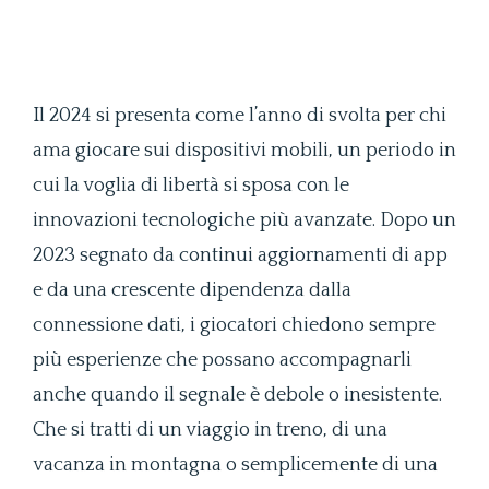
Il 2024 si presenta come l’anno di svolta per chi
ama giocare sui dispositivi mobili, un periodo in
cui la voglia di libertà si sposa con le
innovazioni tecnologiche più avanzate. Dopo un
2023 segnato da continui aggiornamenti di app
e da una crescente dipendenza dalla
connessione dati, i giocatori chiedono sempre
più esperienze che possano accompagnarli
anche quando il segnale è debole o inesistente.
Che si tratti di un viaggio in treno, di una
vacanza in montagna o semplicemente di una