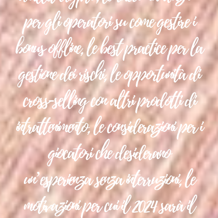
per gli operatori su come gestire i
bonus offline, le best practice per la
gestione dei rischi, le opportunità di
cross‑selling con altri prodotti di
intrattenimento, le considerazioni per i
giocatori che desiderano
un’esperienza senza interruzioni, le
motivazioni per cui il 2024 sarà il