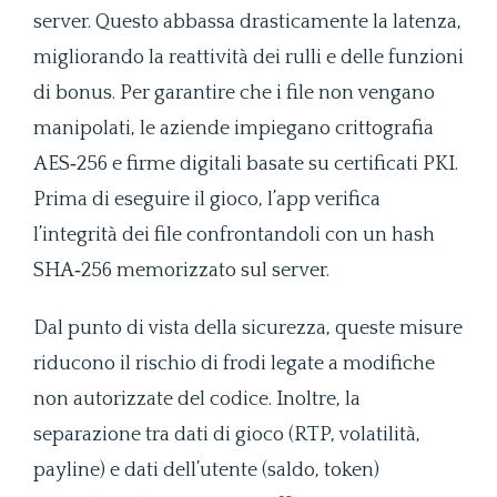
server. Questo abbassa drasticamente la latenza,
migliorando la reattività dei rulli e delle funzioni
di bonus. Per garantire che i file non vengano
manipolati, le aziende impiegano crittografia
AES‑256 e firme digitali basate su certificati PKI.
Prima di eseguire il gioco, l’app verifica
l’integrità dei file confrontandoli con un hash
SHA‑256 memorizzato sul server.
Dal punto di vista della sicurezza, queste misure
riducono il rischio di frodi legate a modifiche
non autorizzate del codice. Inoltre, la
separazione tra dati di gioco (RTP, volatilità,
payline) e dati dell’utente (saldo, token)