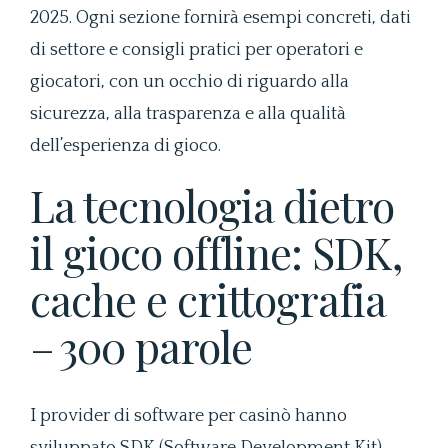
2025. Ogni sezione fornirà esempi concreti, dati
di settore e consigli pratici per operatori e
giocatori, con un occhio di riguardo alla
sicurezza, alla trasparenza e alla qualità
dell’esperienza di gioco.
La tecnologia dietro
il gioco offline: SDK,
cache e crittografia
– 300 parole
I provider di software per casinò hanno