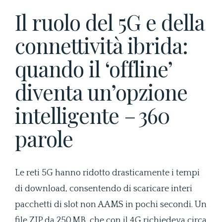
Il ruolo del 5G e della
connettività ibrida:
quando il ‘offline’
diventa un’opzione
intelligente – 360
parole
Le reti 5G hanno ridotto drasticamente i tempi
di download, consentendo di scaricare interi
pacchetti di slot non AAMS in pochi secondi. Un
file ZIP da 250 MB, che con il 4G richiedeva circa