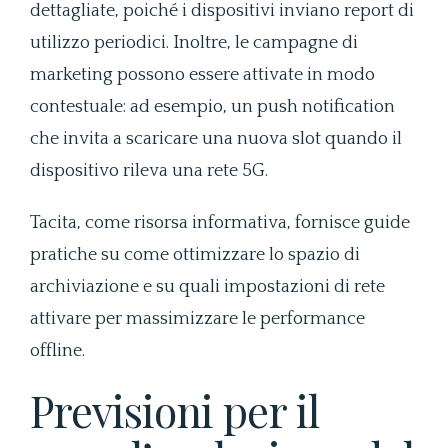
dettagliate, poiché i dispositivi inviano report di
utilizzo periodici. Inoltre, le campagne di
marketing possono essere attivate in modo
contestuale: ad esempio, un push notification
che invita a scaricare una nuova slot quando il
dispositivo rileva una rete 5G.
Tacita, come risorsa informativa, fornisce guide
pratiche su come ottimizzare lo spazio di
archiviazione e su quali impostazioni di rete
attivare per massimizzare le performance
offline.
Previsioni per il