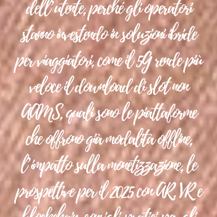
dell’utente, perché gli operatori
stanno investendo in soluzioni ibride
per viaggiatori, come il 5G rende più
veloce il download di slot non
AAMS, quali sono le piattaforme
che offrono già modalità offline,
l’impatto sulla monetizzazione, le
prospettive per il 2025 con AR, VR e