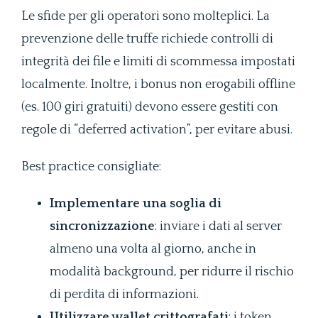
Le sfide per gli operatori sono molteplici. La
prevenzione delle truffe richiede controlli di
integrità dei file e limiti di scommessa impostati
localmente. Inoltre, i bonus non erogabili offline
(es. 100 giri gratuiti) devono essere gestiti con
regole di “deferred activation”, per evitare abusi.
Best practice consigliate:
Implementare una soglia di
sincronizzazione
: inviare i dati al server
almeno una volta al giorno, anche in
modalità background, per ridurre il rischio
di perdita di informazioni.
Utilizzare wallet crittografati
: i token