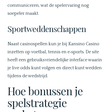
communiceren, wat de spelervaring nog
soepeler maakt.
Sportweddenschappen
Naast casinospellen kun je bij Kansino Casino
inzetten op voetbal, tennis en e‑sports. De site
heeft een gebruiksvriendelijke interface waarin
je live odds kunt volgen en direct kunt wedden
tijdens de wedstrijd.
Hoe bonussen je
spelstrategie