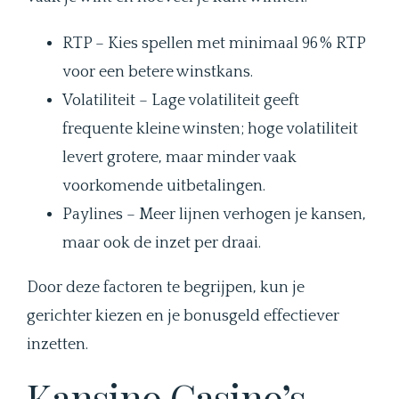
RTP – Kies spellen met minimaal 96 % RTP
voor een betere winstkans.
Volatiliteit – Lage volatiliteit geeft
frequente kleine winsten; hoge volatiliteit
levert grotere, maar minder vaak
voorkomende uitbetalingen.
Paylines – Meer lijnen verhogen je kansen,
maar ook de inzet per draai.
Door deze factoren te begrijpen, kun je
gerichter kiezen en je bonusgeld effectiever
inzetten.
Kansino Casino’s