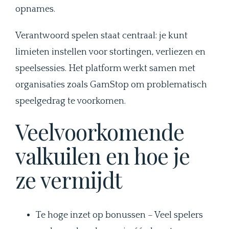
opnames.
Verantwoord spelen staat centraal: je kunt
limieten instellen voor stortingen, verliezen en
speelsessies. Het platform werkt samen met
organisaties zoals GamStop om problematisch
speelgedrag te voorkomen.
Veelvoorkomende
valkuilen en hoe je
ze vermijdt
Te hoge inzet op bonussen – Veel spelers