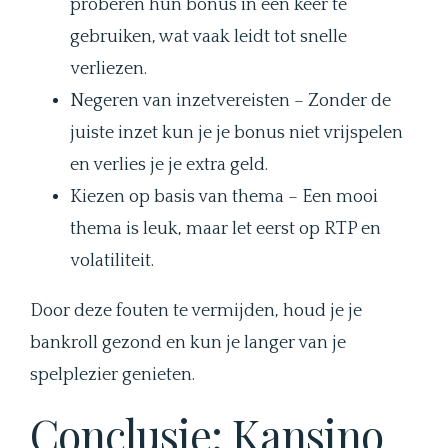
proberen hun bonus in één keer te
gebruiken, wat vaak leidt tot snelle
verliezen.
Negeren van inzetvereisten – Zonder de
juiste inzet kun je je bonus niet vrijspelen
en verlies je je extra geld.
Kiezen op basis van thema – Een mooi
thema is leuk, maar let eerst op RTP en
volatiliteit.
Door deze fouten te vermijden, houd je je
bankroll gezond en kun je langer van je
spelplezier genieten.
Conclusie: Kansino