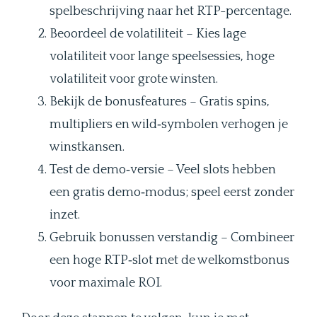
spelbeschrijving naar het RTP-percentage.
Beoordeel de volatiliteit – Kies lage
volatiliteit voor lange speelsessies, hoge
volatiliteit voor grote winsten.
Bekijk de bonusfeatures – Gratis spins,
multipliers en wild‑symbolen verhogen je
winstkansen.
Test de demo‑versie – Veel slots hebben
een gratis demo‑modus; speel eerst zonder
inzet.
Gebruik bonussen verstandig – Combineer
een hoge RTP‑slot met de welkomstbonus
voor maximale ROI.