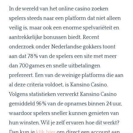
In de wereld van het online casino zoeken
spelers steeds naar een platform dat niet alleen
veilig is, maar ook een enorme spelvariëteit en
aantrekkelijke bonussen biedt. Recent
onderzoek onder Nederlandse gokkers toont
aan dat 78 % van de spelers een site met meer
dan 700 games en snelle uitbetalingen
prefereert. Een van de weinige platforms die aan
al deze criteria voldoet, is Kansino Casino.
Volgens statistieken verwerkt Kansino Casino
gemiddeld 96 % van de opnames binnen 24 uur,
waardoor spelers sneller kunnen genieten van
hun winsten. Wil je zelf ervaren hoe dit werkt?
Dan kun je
klik hier
om direct een account aan