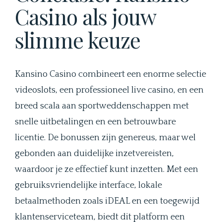
Casino als jouw
slimme keuze
Kansino Casino combineert een enorme selectie
videoslots, een professioneel live casino, en een
breed scala aan sportweddenschappen met
snelle uitbetalingen en een betrouwbare
licentie. De bonussen zijn genereus, maar wel
gebonden aan duidelijke inzetvereisten,
waardoor je ze effectief kunt inzetten. Met een
gebruiksvriendelijke interface, lokale
betaalmethoden zoals iDEAL en een toegewijd
klantenserviceteam, biedt dit platform een