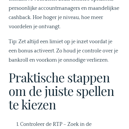
persoonlijke accountmanagers en maandelijkse
cashback. Hoe hoger je niveau, hoe meer
voordelen je ontvangt.
Tip: Zet altijd een limiet op je inzet voordat je
een bonus activeert. Zo houd je controle over je
bankroll en voorkom je onnodige verliezen.
Praktische stappen
om de juiste spellen
te kiezen
Controleer de RTP – Zoek in de