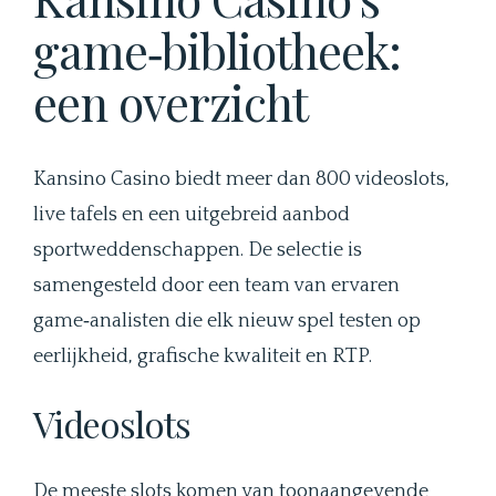
game‑bibliotheek:
een overzicht
Kansino Casino biedt meer dan 800 videoslots,
live tafels en een uitgebreid aanbod
sportweddenschappen. De selectie is
samengesteld door een team van ervaren
game‑analisten die elk nieuw spel testen op
eerlijkheid, grafische kwaliteit en RTP.
Videoslots
De meeste slots komen van toonaangevende