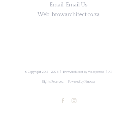
Email:
Email Us
Web:
browarchitect.co.za
© Copyright 2012 -
2026 | Brow Architect by
Webspresso
| All
Rights Reserved | Powered by
Kinoosa
Facebook
Instagram