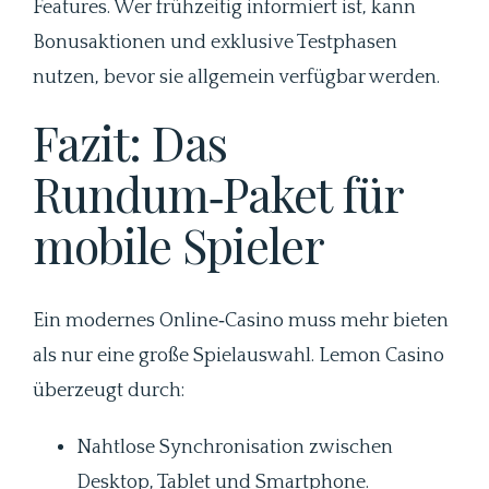
Features. Wer frühzeitig informiert ist, kann
Bonusaktionen und exklusive Testphasen
nutzen, bevor sie allgemein verfügbar werden.
Fazit: Das
Rundum‑Paket für
mobile Spieler
Ein modernes Online‑Casino muss mehr bieten
als nur eine große Spielauswahl. Lemon Casino
überzeugt durch:
Nahtlose Synchronisation zwischen
Desktop, Tablet und Smartphone.