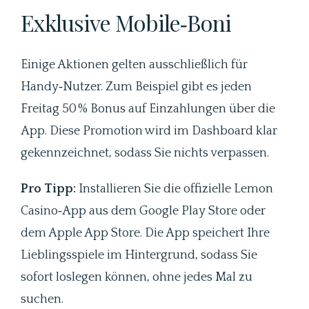
Exklusive Mobile‑Boni
Einige Aktionen gelten ausschließlich für
Handy‑Nutzer. Zum Beispiel gibt es jeden
Freitag 50 % Bonus auf Einzahlungen über die
App. Diese Promotion wird im Dashboard klar
gekennzeichnet, sodass Sie nichts verpassen.
Pro Tipp:
Installieren Sie die offizielle Lemon
Casino‑App aus dem Google Play Store oder
dem Apple App Store. Die App speichert Ihre
Lieblingsspiele im Hintergrund, sodass Sie
sofort loslegen können, ohne jedes Mal zu
suchen.