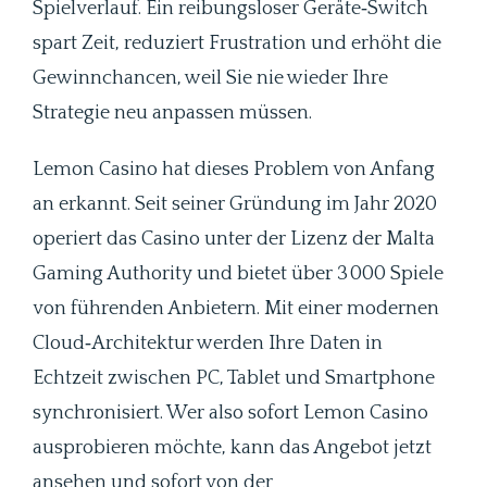
Spielverlauf. Ein reibungsloser Geräte‑Switch
spart Zeit, reduziert Frustration und erhöht die
Gewinnchancen, weil Sie nie wieder Ihre
Strategie neu anpassen müssen.
Lemon Casino hat dieses Problem von Anfang
an erkannt. Seit seiner Gründung im Jahr 2020
operiert das Casino unter der Lizenz der Malta
Gaming Authority und bietet über 3 000 Spiele
von führenden Anbietern. Mit einer modernen
Cloud‑Architektur werden Ihre Daten in
Echtzeit zwischen PC, Tablet und Smartphone
synchronisiert. Wer also sofort Lemon Casino
ausprobieren möchte, kann das Angebot jetzt
ansehen und sofort von der