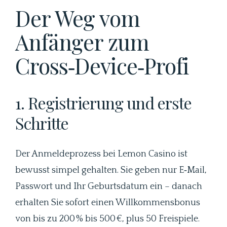
Der Weg vom
Anfänger zum
Cross‑Device‑Profi
1. Registrierung und erste
Schritte
Der Anmeldeprozess bei Lemon Casino ist
bewusst simpel gehalten. Sie geben nur E‑Mail,
Passwort und Ihr Geburtsdatum ein – danach
erhalten Sie sofort einen Willkommensbonus
von bis zu 200 % bis 500 €, plus 50 Freispiele.