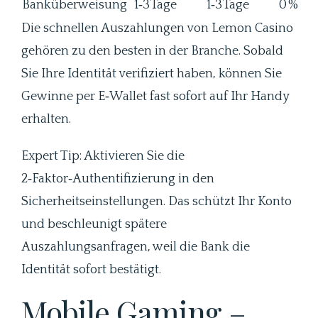
Banküberweisung
1‑3 Tage
1‑3 Tage
0 %
Die schnellen Auszahlungen von Lemon Casino
gehören zu den besten in der Branche. Sobald
Sie Ihre Identität verifiziert haben, können Sie
Gewinne per E‑Wallet fast sofort auf Ihr Handy
erhalten.
Expert Tip: Aktivieren Sie die
2‑Faktor‑Authentifizierung in den
Sicherheitseinstellungen. Das schützt Ihr Konto
und beschleunigt spätere
Auszahlungsanfragen, weil die Bank die
Identität sofort bestätigt.
Mobile Gaming –