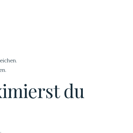
eichen.
en.
ximierst du