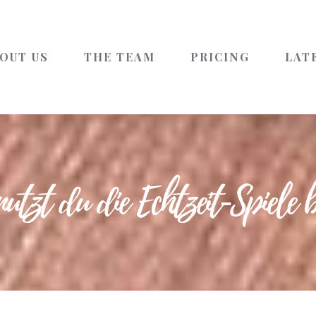
OUT US
THE TEAM
PRICING
LAT
nutzt du die Echtzeit‑Spiele 