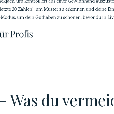
ckjack, um kontrolliert aus einer Gewinnhand auszuste
(letzte 20 Zahlen), um Muster zu erkennen und deine Ein
emo‑Modus, um dein Guthaben zu schonen, bevor du in Li
ür Profis
– Was du vermeid