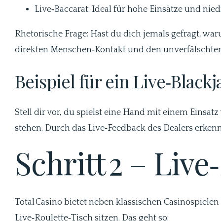
Live‑Baccarat: Ideal für hohe Einsätze und nied
Rhetorische Frage: Hast du dich jemals gefragt, waru
direkten Menschen‑Kontakt und den unverfälschten S
Beispiel für ein Live‑Blackj
Stell dir vor, du spielst eine Hand mit einem Einsatz
stehen. Durch das Live‑Feedback des Dealers erkennst
Schritt 2 – Liv
Total Casino bietet neben klassischen Casinospielen
Live‑Roulette‑Tisch sitzen. Das geht so: