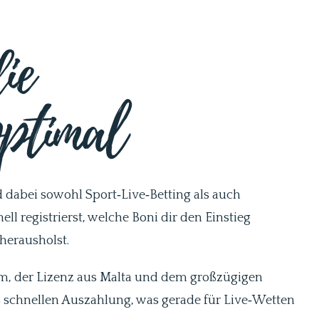
ie
optimal
nd dabei sowohl Sport‑Live‑Betting als auch
l registrierst, welche Boni dir den Einstieg
herausholst.
rm, der Lizenz aus Malta und dem großzügigen
s schnellen Auszahlung, was gerade für Live‑Wetten