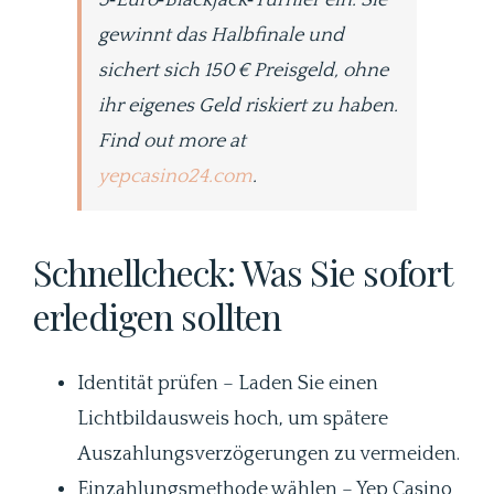
5‑Euro‑Blackjack‑Turnier ein. Sie
gewinnt das Halbfinale und
sichert sich 150 € Preisgeld, ohne
ihr eigenes Geld riskiert zu haben.
Find out more at
yepcasino24.com
.
Schnellcheck: Was Sie sofort
erledigen sollten
Identität prüfen – Laden Sie einen
Lichtbildausweis hoch, um spätere
Auszahlungsverzögerungen zu vermeiden.
Einzahlungsmethode wählen – Yep Casino