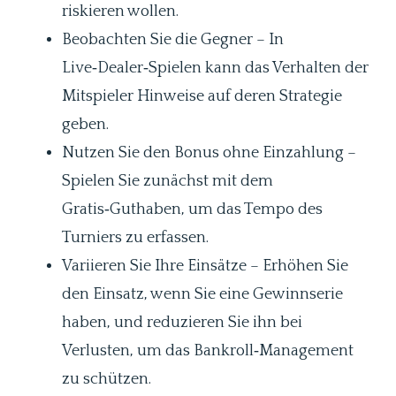
riskieren wollen.
Beobachten Sie die Gegner – In
Live‑Dealer‑Spielen kann das Verhalten der
Mitspieler Hinweise auf deren Strategie
geben.
Nutzen Sie den Bonus ohne Einzahlung –
Spielen Sie zunächst mit dem
Gratis‑Guthaben, um das Tempo des
Turniers zu erfassen.
Variieren Sie Ihre Einsätze – Erhöhen Sie
den Einsatz, wenn Sie eine Gewinnserie
haben, und reduzieren Sie ihn bei
Verlusten, um das Bankroll‑Management
zu schützen.