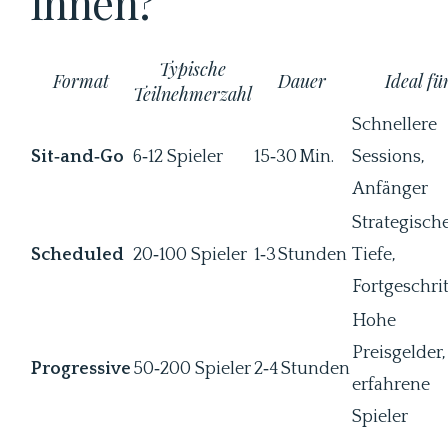
Ihnen?
Typische
Format
Dauer
Ideal fü
Teilnehmerzahl
Schnellere
Sit‑and‑Go
6‑12 Spieler
15‑30 Min.
Sessions,
Anfänger
Strategisch
Scheduled
20‑100 Spieler
1‑3 Stunden
Tiefe,
Fortgeschri
Hohe
Preisgelder,
Progressive
50‑200 Spieler
2‑4 Stunden
erfahrene
Spieler