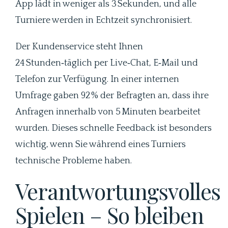
App lädt in weniger als 3 Sekunden, und alle
Turniere werden in Echtzeit synchronisiert.
Der Kundenservice steht Ihnen
24 Stunden‑täglich per Live‑Chat, E‑Mail und
Telefon zur Verfügung. In einer internen
Umfrage gaben 92 % der Befragten an, dass ihre
Anfragen innerhalb von 5 Minuten bearbeitet
wurden. Dieses schnelle Feedback ist besonders
wichtig, wenn Sie während eines Turniers
technische Probleme haben.
Verantwortungsvolles
Spielen – So bleiben