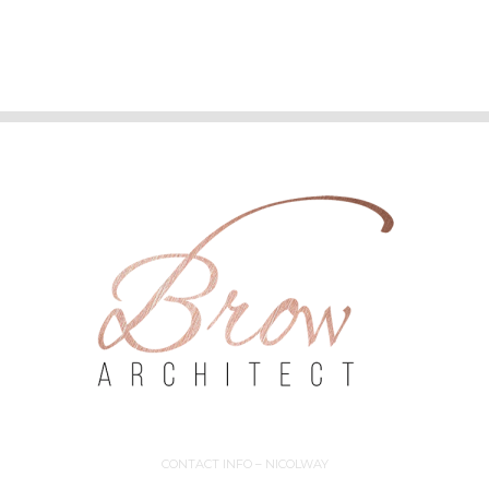
CONTACT INFO – NICOLWAY