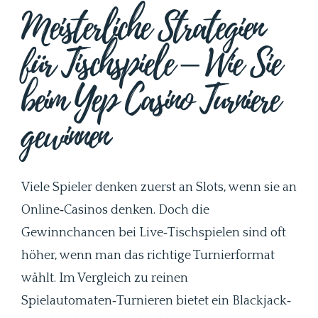
Meisterliche Strategien
für Tischspiele – Wie Sie
beim Yep Casino Turniere
gewinnen
Viele Spieler denken zuerst an Slots, wenn sie an
Online‑Casinos denken. Doch die
Gewinnchancen bei Live‑Tischspielen sind oft
höher, wenn man das richtige Turnierformat
wählt. Im Vergleich zu reinen
Spielautomaten‑Turnieren bietet ein Blackjack‑