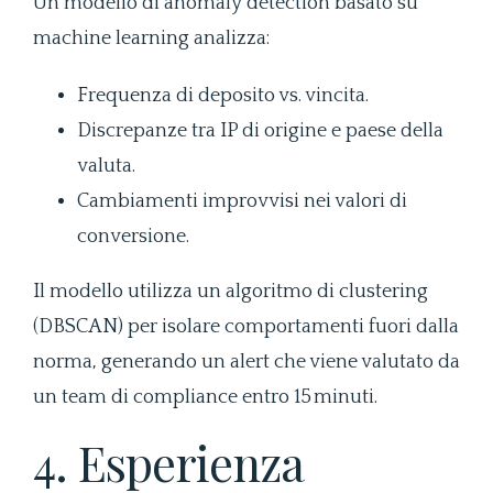
Un modello di anomaly detection basato su
machine learning analizza:
Frequenza di deposito vs. vincita.
Discrepanze tra IP di origine e paese della
valuta.
Cambiamenti improvvisi nei valori di
conversione.
Il modello utilizza un algoritmo di clustering
(DBSCAN) per isolare comportamenti fuori dalla
norma, generando un alert che viene valutato da
un team di compliance entro 15 minuti.
4. Esperienza