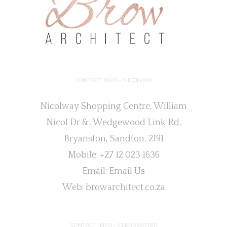
CONTACT INFO – NICOLWAY
Nicolway Shopping Centre, William
Nicol Dr &, Wedgewood Link Rd,
Bryanston, Sandton, 2191
Mobile:
+27 12 023 1636
Email:
Email Us
Web:
browarchitect.co.za
CONTACT INFO – CLEARWATER