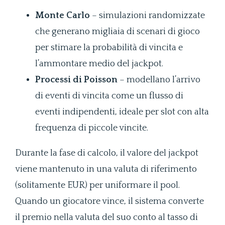
Monte Carlo
– simulazioni randomizzate
che generano migliaia di scenari di gioco
per stimare la probabilità di vincita e
l’ammontare medio del jackpot.
Processi di Poisson
– modellano l’arrivo
di eventi di vincita come un flusso di
eventi indipendenti, ideale per slot con alta
frequenza di piccole vincite.
Durante la fase di calcolo, il valore del jackpot
viene mantenuto in una valuta di riferimento
(solitamente EUR) per uniformare il pool.
Quando un giocatore vince, il sistema converte
il premio nella valuta del suo conto al tasso di