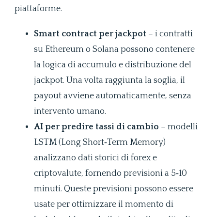
piattaforme.
Smart contract per jackpot
– i contratti
su Ethereum o Solana possono contenere
la logica di accumulo e distribuzione del
jackpot. Una volta raggiunta la soglia, il
payout avviene automaticamente, senza
intervento umano.
AI per predire tassi di cambio
– modelli
LSTM (Long Short‑Term Memory)
analizzano dati storici di forex e
criptovalute, fornendo previsioni a 5‑10
minuti. Queste previsioni possono essere
usate per ottimizzare il momento di