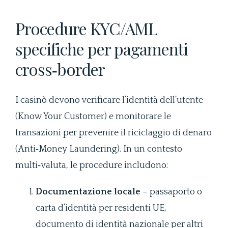
Procedure KYC/AML
specifiche per pagamenti
cross‑border
I casinò devono verificare l’identità dell’utente
(Know Your Customer) e monitorare le
transazioni per prevenire il riciclaggio di denaro
(Anti‑Money Laundering). In un contesto
multi‑valuta, le procedure includono:
Documentazione locale
– passaporto o
carta d’identità per residenti UE,
documento di identità nazionale per altri