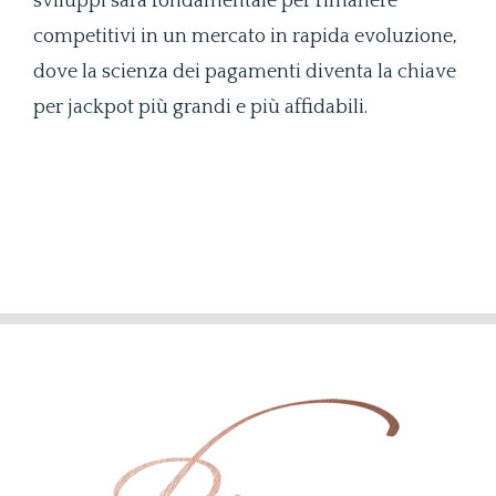
sviluppi sarà fondamentale per rimanere
competitivi in un mercato in rapida evoluzione,
dove la scienza dei pagamenti diventa la chiave
per jackpot più grandi e più affidabili.