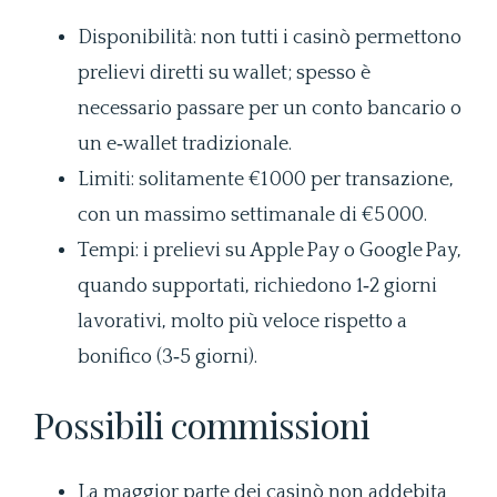
Disponibilità: non tutti i casinò permettono
prelievi diretti su wallet; spesso è
necessario passare per un conto bancario o
un e‑wallet tradizionale.
Limiti: solitamente €1 000 per transazione,
con un massimo settimanale di €5 000.
Tempi: i prelievi su Apple Pay o Google Pay,
quando supportati, richiedono 1‑2 giorni
lavorativi, molto più veloce rispetto a
bonifico (3‑5 giorni).
Possibili commissioni
La maggior parte dei casinò non addebita