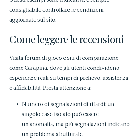
Questi esempi sono indicativi; è sempre
consigliabile controllare le condizioni
aggiornate sul sito.
Come leggere le recensioni
Visita forum di gioco e siti di comparazione
come Carapina, dove gli utenti condividono
esperienze reali su tempi di prelievo, assistenza
e affidabilità. Presta attenzione a:
Numero di segnalazioni di ritardi: un
singolo caso isolato può essere
un’anomalia, ma più segnalazioni indicano
un problema strutturale.