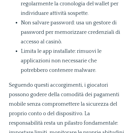
regolarmente la cronologia del wallet per
individuare attività sospette.
Non salvare password: usa un gestore di
password per memorizzare credenziali di
accesso al casinò.
Limita le app installate: rimuovi le
applicazioni non necessarie che
potrebbero contenere malware.
Seguendo questi accorgimenti, i giocatori
possono godere della comodità dei pagamenti
mobile senza compromettere la sicurezza del
proprio conto o del dispositivo. La
responsabilità resta un pilastro fondamentale:
impostare limiti, monitorare le proprie abitudini