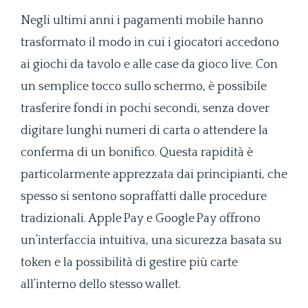
Negli ultimi anni i pagamenti mobile hanno
trasformato il modo in cui i giocatori accedono
ai giochi da tavolo e alle case da gioco live. Con
un semplice tocco sullo schermo, è possibile
trasferire fondi in pochi secondi, senza dover
digitare lunghi numeri di carta o attendere la
conferma di un bonifico. Questa rapidità è
particolarmente apprezzata dai principianti, che
spesso si sentono sopraffatti dalle procedure
tradizionali. Apple Pay e Google Pay offrono
un’interfaccia intuitiva, una sicurezza basata su
token e la possibilità di gestire più carte
all’interno dello stesso wallet.