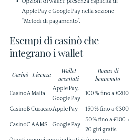
Opzioni di wallet: presenza esplicita di
Apple Pay e Google Pay nella sezione
“Metodi di pagamento”.
Esempi di casinò che
integrano i wallet
Wallet
Bonus di
Casinò
Licenza
accettati
benvenuto
Apple Pay,
CasinoA
Malta
100 % fino a €200
Google Pay
CasinoB
Curacao
Apple Pay
150 % fino a €300
50 % fino a €100 +
CasinoC
AAMS
Google Pay
20 giri gratis