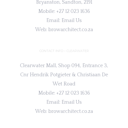
Bryanston, Sandton, 2191
Mobile:
+27 12 023 1636
Email:
Email Us
Web:
browarchitect.co.za
CONTACT INFO – CLEARWATER
Clearwater Mall, Shop 094, Entrance 3,
Cnr Hendrik Potgieter & Christiaan De
Wet Road
Mobile:
+27 12 023 1636
Email:
Email Us
Web:
browarchitect.co.za