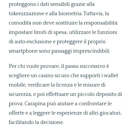
proteggono i dati sensibili grazie alla
tokenizzazione e alla biometria. Tuttavia, la
comodità non deve sostituire la responsabilità:
impostare limiti di spesa, utilizzare le funzioni
di auto‑esclusione e proteggere il proprio
smartphone sono passaggi imprescindibili.
Per chi vuole provare, il passo successivo è
scegliere un casino sicuro che supporti i wallet
mobile, verificare la licenza e le misure di
sicurezza, e poi effettuare un piccolo deposito di
prova. Carapina può aiutare a confrontare le
offerte e a leggere le esperienze di altri giocatori,
facilitando la decisione.