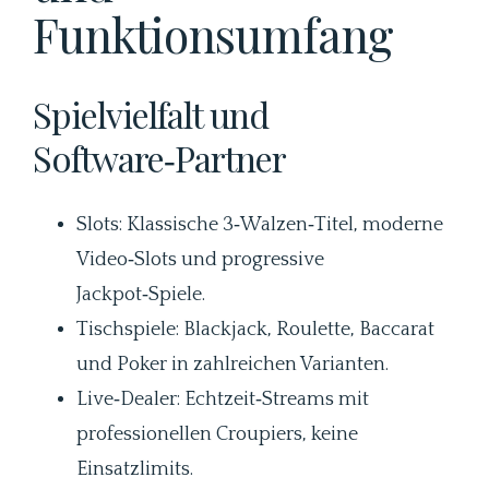
Funktionsumfang
Spielvielfalt und
Software‑Partner
Slots: Klassische 3‑Walzen‑Titel, moderne
Video‑Slots und progressive
Jackpot‑Spiele.
Tischspiele: Blackjack, Roulette, Baccarat
und Poker in zahlreichen Varianten.
Live‑Dealer: Echtzeit‑Streams mit
professionellen Croupiers, keine
Einsatzlimits.