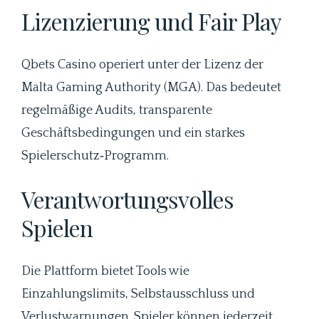
Lizenzierung und Fair Play
Qbets Casino operiert unter der Lizenz der
Malta Gaming Authority (MGA). Das bedeutet
regelmäßige Audits, transparente
Geschäftsbedingungen und ein starkes
Spielerschutz‑Programm.
Verantwortungsvolles
Spielen
Die Plattform bietet Tools wie
Einzahlungslimits, Selbstausschluss und
Verlustwarnungen. Spieler können jederzeit