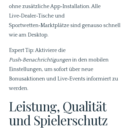
ohne zusätzliche App‑Installation. Alle
Live‑Dealer‑Tische und
Sportwetten‑Marktplätze sind genauso schnell
wie am Desktop.
Expert Tip: Aktiviere die
Push‑Benachrichtigungen
in den mobilen
Einstellungen, um sofort über neue
Bonusaktionen und Live‑Events informiert zu
werden.
Leistung, Qualität
und Spielerschutz