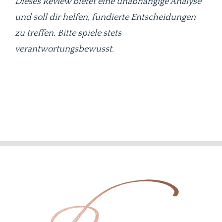
Dieses Review bietet eine unabhängige Analyse
und soll dir helfen, fundierte Entscheidungen
zu treffen. Bitte spiele stets
verantwortungsbewusst.