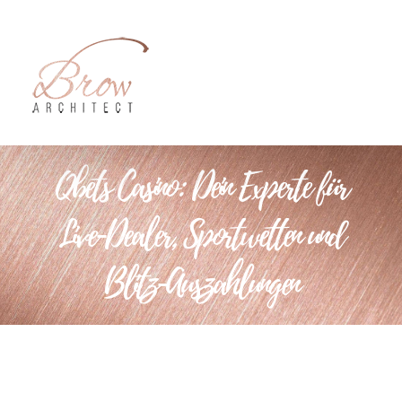
Skip
to
content
Qbets Casino: Dein Experte für
Live‑Dealer, Sportwetten und
Blitz‑Auszahlungen