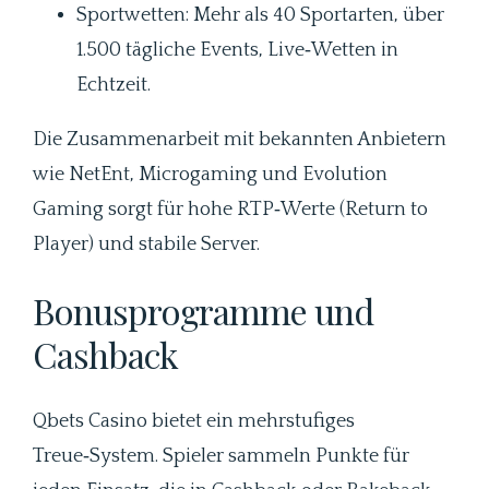
Sportwetten: Mehr als 40 Sportarten, über
1.500 tägliche Events, Live‑Wetten in
Echtzeit.
Die Zusammenarbeit mit bekannten Anbietern
wie NetEnt, Microgaming und Evolution
Gaming sorgt für hohe RTP‑Werte (Return to
Player) und stabile Server.
Bonusprogramme und
Cashback
Qbets Casino bietet ein mehrstufiges
Treue‑System. Spieler sammeln Punkte für