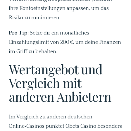
ihre Kontoeinstellungen anpassen, um das
Risiko zu minimieren.
Pro Tip:
Setze dir ein monatliches
Einzahlungslimit von 200 €, um deine Finanzen
im Griff zu behalten.
Wertangebot und
Vergleich mit
anderen Anbietern
Im Vergleich zu anderen deutschen
Online‑Casinos punktet Qbets Casino besonders