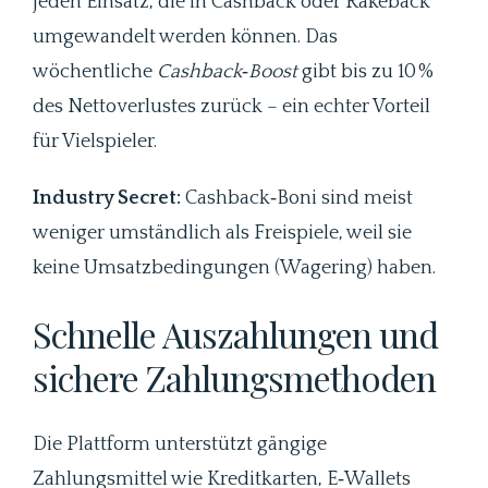
jeden Einsatz, die in Cashback oder Rakeback
umgewandelt werden können. Das
wöchentliche
Cashback‑Boost
gibt bis zu 10 %
des Nettoverlustes zurück – ein echter Vorteil
für Vielspieler.
Industry Secret:
Cashback‑Boni sind meist
weniger umständlich als Freispiele, weil sie
keine Umsatzbedingungen (Wagering) haben.
Schnelle Auszahlungen und
sichere Zahlungsmethoden
Die Plattform unterstützt gängige
Zahlungsmittel wie Kreditkarten, E‑Wallets