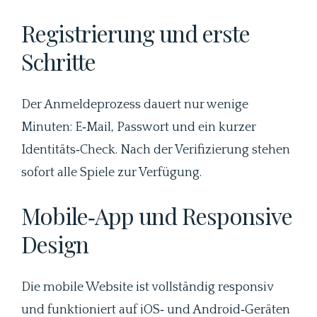
Registrierung und erste
Schritte
Der Anmeldeprozess dauert nur wenige
Minuten: E‑Mail, Passwort und ein kurzer
Identitäts‑Check. Nach der Verifizierung stehen
sofort alle Spiele zur Verfügung.
Mobile‑App und Responsive
Design
Die mobile Website ist vollständig responsiv
und funktioniert auf iOS‑ und Android‑Geräten