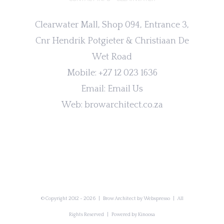
Clearwater Mall, Shop 094, Entrance 3,
Cnr Hendrik Potgieter & Christiaan De
Wet Road
Mobile:
+27 12 023 1636
Email:
Email Us
Web:
browarchitect.co.za
© Copyright 2012 -
2026 | Brow Architect by
Webspresso
| All
Rights Reserved | Powered by
Kinoosa