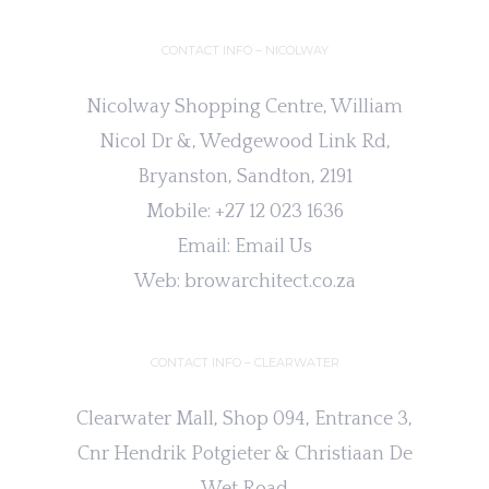
CONTACT INFO – NICOLWAY
Nicolway Shopping Centre, William
Nicol Dr &, Wedgewood Link Rd,
Bryanston, Sandton, 2191
Mobile:
+27 12 023 1636
Email:
Email Us
Web:
browarchitect.co.za
CONTACT INFO – CLEARWATER
Clearwater Mall, Shop 094, Entrance 3,
Cnr Hendrik Potgieter & Christiaan De