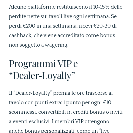
Alcune piattaforme restituiscono il 10‑15 % delle
perdite nette sui tavoli live ogni settimana. Se
perdi €200 in una settimana, ricevi €20‑30 di
cashback, che viene accreditato come bonus
non soggetto a wagering.
Programmi VIP e
“Dealer‑Loyalty”
Il “Dealer‑Loyalty” premia le ore trascorse al
tavolo con punti extra: 1 punto per ogni €10
scommessi, convertibili in crediti bonus o inviti
a eventi esclusivi. I membri VIP ottengono
anche bonus personalizzati, come un “live