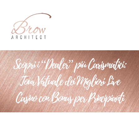
Skip
to
content
Scopri i “Dealer” più Carismatici:
Tour Virtuale dei Migliori Live
Casino con Bonus per Principianti