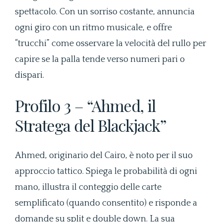
spettacolo. Con un sorriso costante, annuncia
ogni giro con un ritmo musicale, e offre
“trucchi” come osservare la velocità del rullo per
capire se la palla tende verso numeri pari o
dispari.
Profilo 3 – “Ahmed, il
Stratega del Blackjack”
Ahmed, originario del Cairo, è noto per il suo
approccio tattico. Spiega le probabilità di ogni
mano, illustra il conteggio delle carte
semplificato (quando consentito) e risponde a
domande su split e double down. La sua