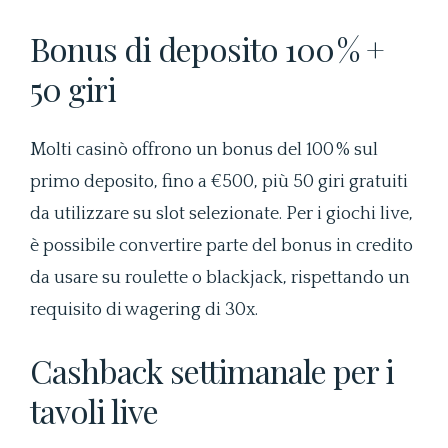
Bonus di deposito 100 % +
50 giri
Molti casinò offrono un bonus del 100 % sul
primo deposito, fino a €500, più 50 giri gratuiti
da utilizzare su slot selezionate. Per i giochi live,
è possibile convertire parte del bonus in credito
da usare su roulette o blackjack, rispettando un
requisito di wagering di 30x.
Cashback settimanale per i
tavoli live