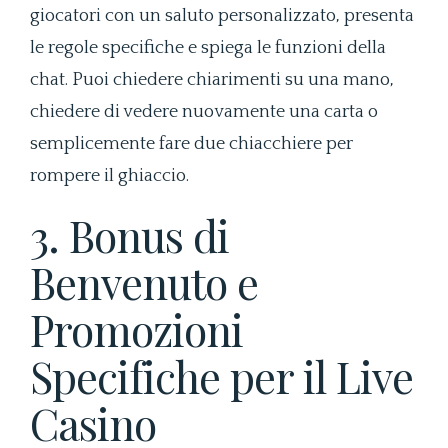
giocatori con un saluto personalizzato, presenta
le regole specifiche e spiega le funzioni della
chat. Puoi chiedere chiarimenti su una mano,
chiedere di vedere nuovamente una carta o
semplicemente fare due chiacchiere per
rompere il ghiaccio.
3. Bonus di
Benvenuto e
Promozioni
Specifiche per il Live
Casino