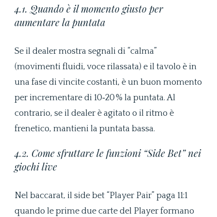
4.1. Quando è il momento giusto per
aumentare la puntata
Se il dealer mostra segnali di “calma”
(movimenti fluidi, voce rilassata) e il tavolo è in
una fase di vincite costanti, è un buon momento
per incrementare di 10‑20 % la puntata. Al
contrario, se il dealer è agitato o il ritmo è
frenetico, mantieni la puntata bassa.
4.2. Come sfruttare le funzioni “Side Bet” nei
giochi live
Nel baccarat, il side bet “Player Pair” paga 11:1
quando le prime due carte del Player formano