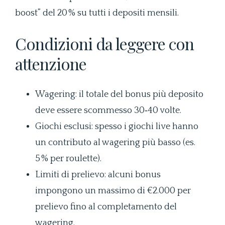
boost” del 20 % su tutti i depositi mensili.
Condizioni da leggere con
attenzione
Wagering: il totale del bonus più deposito
deve essere scommesso 30‑40 volte.
Giochi esclusi: spesso i giochi live hanno
un contributo al wagering più basso (es.
5 % per roulette).
Limiti di prelievo: alcuni bonus
impongono un massimo di €2.000 per
prelievo fino al completamento del
wagering.