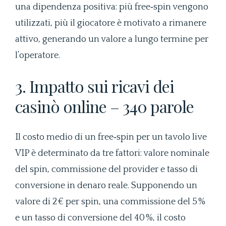
una dipendenza positiva: più free‑spin vengono
utilizzati, più il giocatore è motivato a rimanere
attivo, generando un valore a lungo termine per
l’operatore.
3. Impatto sui ricavi dei
casinò online – 340 parole
Il costo medio di un free‑spin per un tavolo live
VIP è determinato da tre fattori: valore nominale
del spin, commissione del provider e tasso di
conversione in denaro reale. Supponendo un
valore di 2 € per spin, una commissione del 5 %
e un tasso di conversione del 40 %, il costo