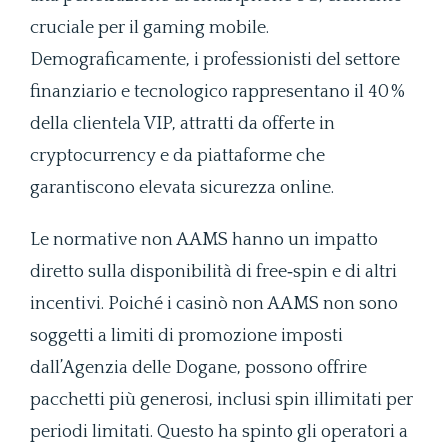
cruciale per il gaming mobile.
Demograficamente, i professionisti del settore
finanziario e tecnologico rappresentano il 40 %
della clientela VIP, attratti da offerte in
cryptocurrency e da piattaforme che
garantiscono elevata sicurezza online.
Le normative non AAMS hanno un impatto
diretto sulla disponibilità di free‑spin e di altri
incentivi. Poiché i casinò non AAMS non sono
soggetti a limiti di promozione imposti
dall’Agenzia delle Dogane, possono offrire
pacchetti più generosi, inclusi spin illimitati per
periodi limitati. Questo ha spinto gli operatori a