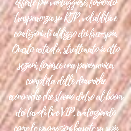
offerte più vantaggiose, fornendo
trasparenza su RTP, volatilità e
condizioni di utilizzo dei free‑spin.
Questo articolo, strutturato in otto
sezioni, fornisce una panoramica
completa delle dinamiche
economiche che stanno dietro al boom
dei tavoli live VIP, evidenziando
come le promozioni basate su spin