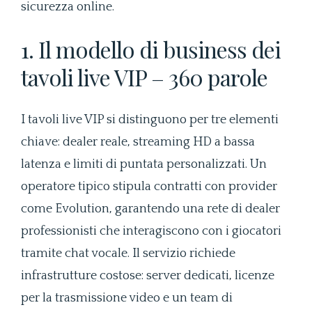
sicurezza online.
1. Il modello di business dei
tavoli live VIP – 360 parole
I tavoli live VIP si distinguono per tre elementi
chiave: dealer reale, streaming HD a bassa
latenza e limiti di puntata personalizzati. Un
operatore tipico stipula contratti con provider
come Evolution, garantendo una rete di dealer
professionisti che interagiscono con i giocatori
tramite chat vocale. Il servizio richiede
infrastrutture costose: server dedicati, licenze
per la trasmissione video e un team di