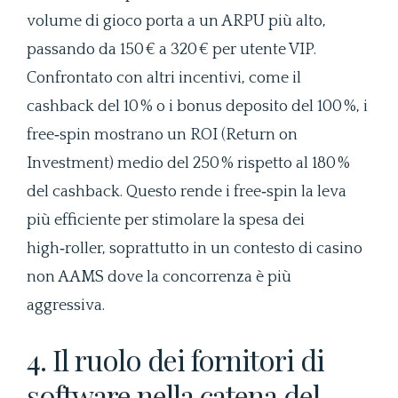
volume di gioco porta a un ARPU più alto,
passando da 150 € a 320 € per utente VIP.
Confrontato con altri incentivi, come il
cashback del 10 % o i bonus deposito del 100 %, i
free‑spin mostrano un ROI (Return on
Investment) medio del 250 % rispetto al 180 %
del cashback. Questo rende i free‑spin la leva
più efficiente per stimolare la spesa dei
high‑roller, soprattutto in un contesto di casino
non AAMS dove la concorrenza è più
aggressiva.
4. Il ruolo dei fornitori di
software nella catena del