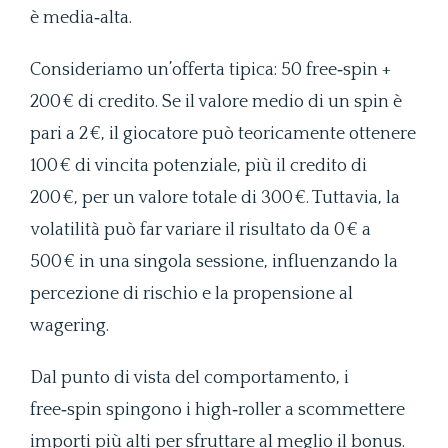
è media‑alta.
Consideriamo un’offerta tipica: 50 free‑spin +
200 € di credito. Se il valore medio di un spin è
pari a 2 €, il giocatore può teoricamente ottenere
100 € di vincita potenziale, più il credito di
200 €, per un valore totale di 300 €. Tuttavia, la
volatilità può far variare il risultato da 0 € a
500 € in una singola sessione, influenzando la
percezione di rischio e la propensione al
wagering.
Dal punto di vista del comportamento, i
free‑spin spingono i high‑roller a scommettere
importi più alti per sfruttare al meglio il bonus.