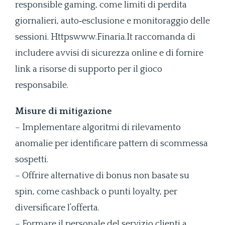
responsible gaming, come limiti di perdita
giornalieri, auto‑esclusione e monitoraggio delle
sessioni. Httpswww.Finaria.It raccomanda di
includere avvisi di sicurezza online e di fornire
link a risorse di supporto per il gioco
responsabile.
Misure di mitigazione
– Implementare algoritmi di rilevamento
anomalie per identificare pattern di scommessa
sospetti.
– Offrire alternative di bonus non basate su
spin, come cashback o punti loyalty, per
diversificare l’offerta.
– Formare il personale del servizio clienti a