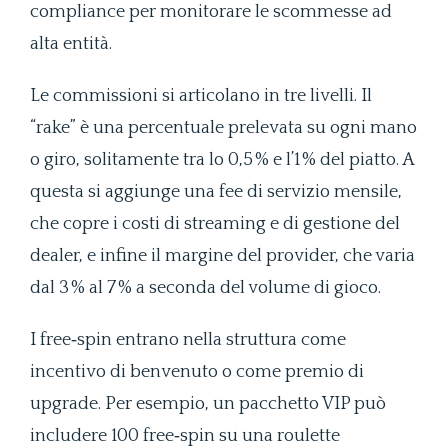
compliance per monitorare le scommesse ad
alta entità.
Le commissioni si articolano in tre livelli. Il
“rake” è una percentuale prelevata su ogni mano
o giro, solitamente tra lo 0,5 % e l’1 % del piatto. A
questa si aggiunge una fee di servizio mensile,
che copre i costi di streaming e di gestione del
dealer, e infine il margine del provider, che varia
dal 3 % al 7 % a seconda del volume di gioco.
I free‑spin entrano nella struttura come
incentivo di benvenuto o come premio di
upgrade. Per esempio, un pacchetto VIP può
includere 100 free‑spin su una roulette