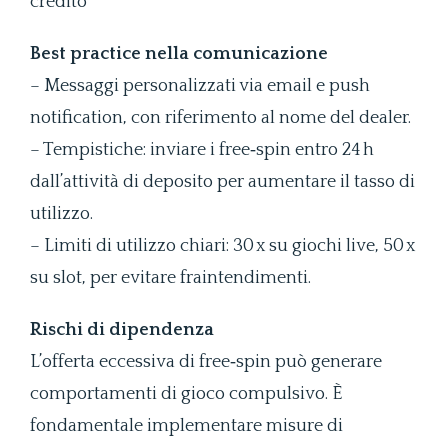
credito
Best practice nella comunicazione
– Messaggi personalizzati via email e push
notification, con riferimento al nome del dealer.
– Tempistiche: inviare i free‑spin entro 24 h
dall’attività di deposito per aumentare il tasso di
utilizzo.
– Limiti di utilizzo chiari: 30 x su giochi live, 50 x
su slot, per evitare fraintendimenti.
Rischi di dipendenza
L’offerta eccessiva di free‑spin può generare
comportamenti di gioco compulsivo. È
fondamentale implementare misure di